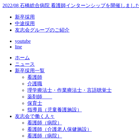
2022/08 石橋総合病院 看護師インターンシップを開催し
新卒採用
中途採用
友志会グループのご紹介
youtube
line
ホーム
ニュース
新卒採用一覧
看護師
介護職
理学療法士・作業療法士・言語聴覚士
薬剤師
保育士
指導員（児童養護施設）
友志会で働く人々
看護師（病院）
看護師（介護老人保健施設）
看護師（病院）