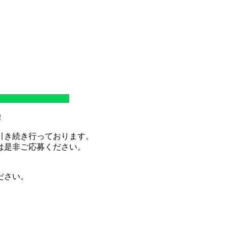
！
引き続き行っております。
は是非ご応募ください。
ださい。