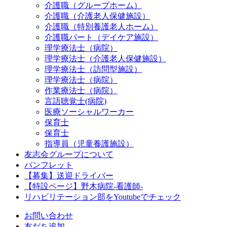
介護職（グループホーム）
介護職（介護老人保健施設）
介護職（特別養護老人ホーム）
介護職パート（デイケア施設）
理学療法士（病院）
理学療法士（介護老人保健施設）
理学療法士（訪問型施設）
理学療法士（病院）
作業療法士（病院）
言語聴覚士(病院)
医療ソーシャルワーカー
保育士
保育士
指導員（児童養護施設）
友志会グループについて
パンフレット
【募集】送迎ドライバー
【特設ページ】野木病院-看護師-
リハビリテーション部をYoutubeでチェック
お問い合わせ
友だち追加